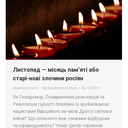
Листопад — місяць пам’яті або
старі-нові злочини росіян
Корисні статті
By
Savchenko Denys
05.12.2023
Як Голодомор, Помаранчева революція та
Революція гідності повязані зі зруйнованою
нацистами Варшавою за часів Другої світової
війни? Що спільного між словами відбудова
та справедливість? Чому Центр сприяння