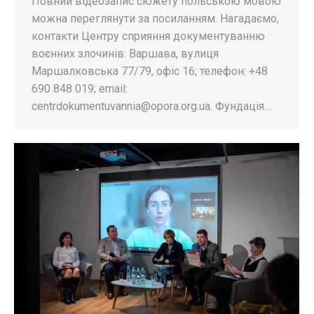
Повний відеозапис сюжету польською мовою
можна переглянути за посиланням. Нагадаємо,
контакти Центру сприяння документуванню
воєнних злочинів: Варшава, вулиця
Маршалковська 77/79, офіс 16; телефон: +48
690 848 019; email:
centrdokumentuvannia@opora.org.ua
. Фундація…