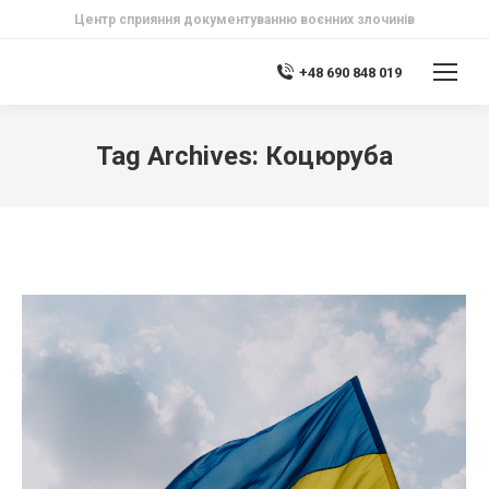
Центр сприяння документуванню воєнних злочинів
+48 690 848 019
Tag Archives:
Коцюруба