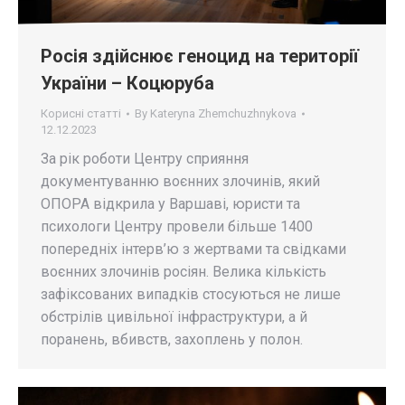
Росія здійснює геноцид на території
України – Коцюруба
Корисні статті
By
Kateryna Zhemchuzhnykova
12.12.2023
За рік роботи Центру сприяння
документуванню воєнних злочинів, який
ОПОРА відкрила у Варшаві, юристи та
психологи Центру провели більше 1400
попередніх інтерв’ю з жертвами та свідками
воєнних злочинів росіян. Велика кількість
зафіксованих випадків стосуються не лише
обстрілів цивільної інфраструктури, а й
поранень, вбивств, захоплень у полон.