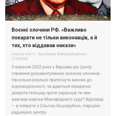
Воєнні злочини РФ. «Важливо
покарати не тільки виконавців, а й
тих, хто віддавав накази»
Корисні статті
By
Kateryna Zhemchuzhnykova
27.04.2023
З вересня 2022 року у Варшаві діє Центр
сприяння документуванню воєнних злочинів.
Наскільки реально притягнути винних до
відповідальності, чи вдасться юридично
довести геноцид проти українців та чим
важливі вироки Міжнародного суду? Відповіді
— в інтерв’ю з Ольгою Коцюрубою, старшою
радницею центру.