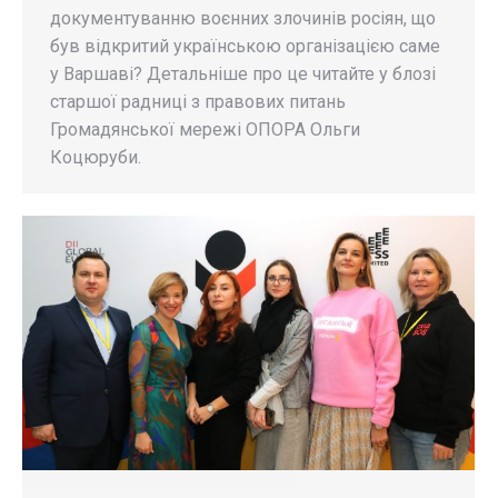
документуванню воєнних злочинів росіян, що
був відкритий українською організацією саме
у Варшаві? Детальніше про це читайте у блозі
старшої радниці з правових питань
Громадянської мережі ОПОРА Ольги
Коцюруби.