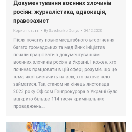
Документування воєнних злочинів
росіян: журналістика, адвокація,
правозахист
Корисні статті
By
Savchenko Denys
04.12.2023
Після початку повномасштабного вторгнення
багато громадських та медійних ініціатив
почали працювати з документуванням
воєнних злочинів росіян в Україні. І кожен, хто
починає працювати в цій сфері, розуміє, що це
тема, якої вистачить на всіх, хто захоче нею
займатися. Так, станом на кінець листопада
2023 року Офісом Генпрокурора в Україні було
відкрито більше 114 тисяч кримінальних
проваджень.…