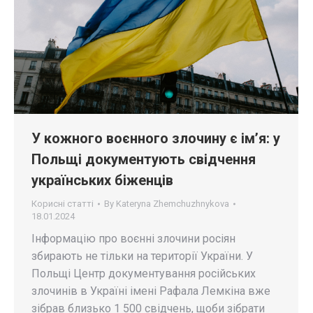
У кожного воєнного злочину є ім’я: у
Польщі документують свідчення
українських біженців
Корисні статті
By
Kateryna Zhemchuzhnykova
18.01.2024
Інформацію про воєнні злочини росіян
збирають не тільки на території України. У
Польщі Центр документування російських
злочинів в Україні імені Рафала Лемкіна вже
зібрав близько 1 500 свідчень, щоби зібрати