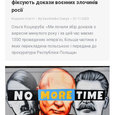
фіксують докази воєнних злочинів
росії
Корисні статті
By
Savchenko Denys
01.11.2023
Ольга Коцюруба: «Ми почали збір доказів з
вересня минулого року і за цей час маємо
1300 проведених інтерв’ю, більша частина з
яких перекладена польською і передана до
прокуратури Республіки Польща»