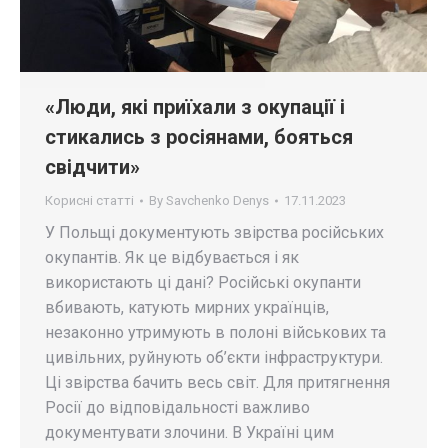
«Люди, які приїхали з окупації і
стикались з росіянами, бояться
свідчити»
Корисні статті
By
Savchenko Denys
17.11.2023
У Польщі документують звірства російських
окупантів. Як це відбувається і як
використають ці дані? Російські окупанти
вбивають, катують мирних українців,
незаконно утримують в полоні військових та
цивільних, руйнують об’єкти інфраструктури.
Ці звірства бачить весь світ. Для притягнення
Росії до відповідальності важливо
документувати злочини. В Україні цим