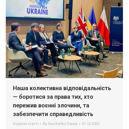
Наша колективна відповідальність
— боротися за права тих, хто
пережив воєнні злочини, та
забезпечити справедливість
Корисні статті
By
Savchenko Denys
01.12.2023