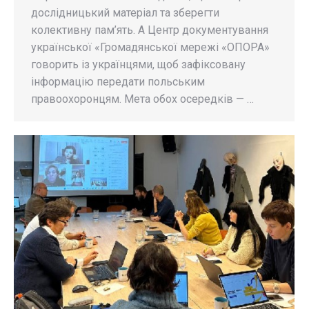
дослідницький матеріал та зберегти
колективну пам’ять. А Центр документування
української «Громадянської мережі «ОПОРА»
говорить із українцями, щоб зафіксовану
інформацію передати польським
правоохоронцям. Мета обох осередків — …