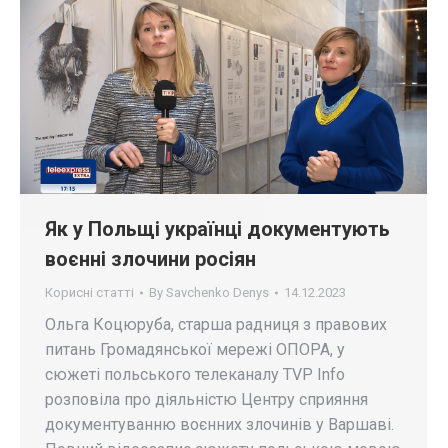
Як у Польщі українці документують
воєнні злочини росіян
Корисні статті
By
Savchenko Denys
14.12.2023
Ольга Коцюруба, старша радниця з правових
питань Громадянської мережі ОПОРА, у
сюжеті польського телеканалу TVP Info
розповіла про діяльністю Центру сприяння
документуванню воєнних злочинів у Варшаві.