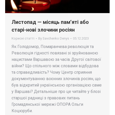
Листопад — місяць пам’яті або
старі-нові злочини росіян
Корисні статті
By
Savchenko Denys
05.12.2023
Як Голодомор, Помаранчева революція та
Революція гідності повязані зі зруйнованою
нацистами Варшавою за часів Другої світової
війни? Що спільного між словами відбудова
та справедливість? Чому Центр сприяння
документуванню воєнних злочинів росіян, що
був відкритий українською організацією саме
у Варшаві? Детальніше про це читайте у блозі
старшої радниці з правових питань
Громадянської мережі ОПОРА Ольги
Коцюруби.