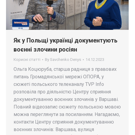
Як у Польщі українці документують
воєнні злочини росіян
Корисні статті
By
Savchenko Denys
14.12.2023
Ольга Коцюруба, старша радниця з правових
питань Громадянської мережі ОПОРА, у
сюжеті польського телеканалу TVP Info
розповіла про діяльністю Центру сприяння
документуванню воєнних злочинів у Варшаві.
Повний відеозапис сюжету польською мовою
можна переглянути за посиланням. Нагадаємо,
контакти Центру сприяння документуванню
воєнних злочинів: Варшава, вулиця