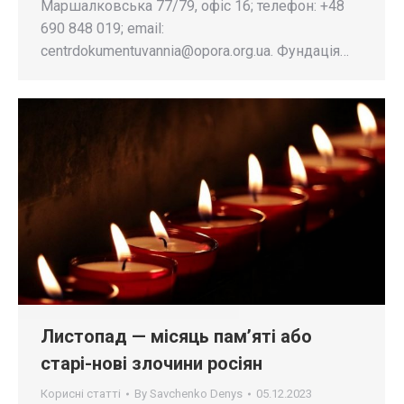
Маршалковська 77/79, офіс 16; телефон: +48
690 848 019; email:
centrdokumentuvannia@opora.org.ua
. Фундація…
Листопад — місяць пам’яті або
старі-нові злочини росіян
Корисні статті
By
Savchenko Denys
05.12.2023