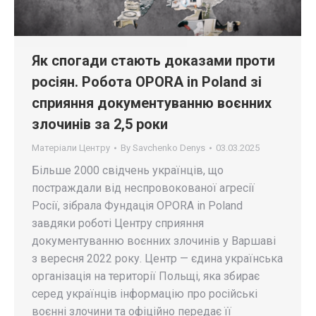
Як спогади стають доказами проти
росіян. Робота OPORA in Poland зі
сприяння документуванню воєнних
злочинів за 2,5 роки
Матеріали Центру
By
Savchenko Denys
03.03.2025
Більше 2000 свідчень українців, що
постраждали від неспровокованої агресії
Росії, зібрала Фундація OPORA in Poland
завдяки роботі Центру сприяння
документуванню воєнних злочинів у Варшаві
з вересня 2022 року. Центр — єдина українська
організація на території Польщі, яка збирає
серед українців інформацію про російські
воєнні злочини та офіційно передає її