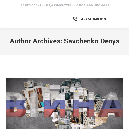
Центр сприяння документуванню воєнних злочинів
+48 690 848 019
Author Archives:
Savchenko Denys