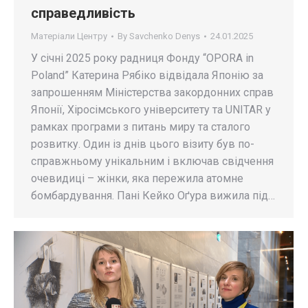
справедливість
Матеріали Центру
By
Savchenko Denys
24.01.2025
У січні 2025 року радниця Фонду “OPORA in
Poland” Катерина Рябіко відвідала Японію за
запрошенням Міністерства закордонних справ
Японії, Хіросімського університету та UNITAR у
рамках програми з питань миру та сталого
розвитку. Один із днів цього візиту був по-
справжньому унікальним і включав свідчення
очевидиці – жінки, яка пережила атомне
бомбардування. Пані Кейко Оґура вижила під…