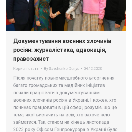
Документування воєнних злочинів
росіян: журналістика, адвокація,
правозахист
Корисні статті
By
Savchenko Denys
04.12.2023
Після початку повномасштабного вторгнення
багато громадських та медійних ініціатив
почали працювати з документуванням
воєнних злочинів росіян в Україні. І кожен, хто
починає працювати в цій сфері, розуміє, що це
тема, якої вистачить на всіх, хто захоче нею
займатися. Так, станом на кінець листопада
2023 року Офісом Генпрокурора в Україні було