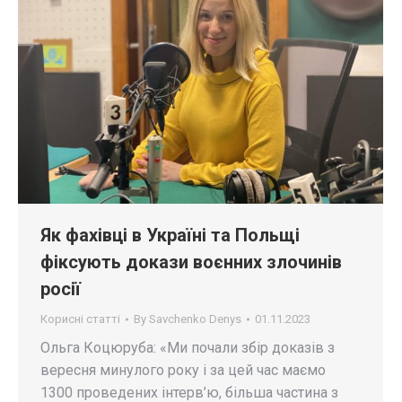
Як фахівці в Україні та Польщі
фіксують докази воєнних злочинів
росії
Корисні статті
By
Savchenko Denys
01.11.2023
Ольга Коцюруба: «Ми почали збір доказів з
вересня минулого року і за цей час маємо
1300 проведених інтерв’ю, більша частина з