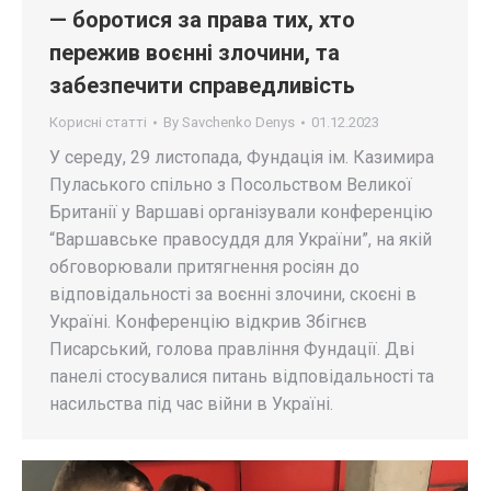
— боротися за права тих, хто
пережив воєнні злочини, та
забезпечити справедливість
Корисні статті
By
Savchenko Denys
01.12.2023
У середу, 29 листопада, Фундація ім. Казимира
Пуласького спільно з Посольством Великої
Британії у Варшаві організували конференцію
“Варшавське правосуддя для України”, на якій
обговорювали притягнення росіян до
відповідальності за воєнні злочини, скоєні в
Україні. Конференцію відкрив Збігнєв
Писарський, голова правління Фундації. Дві
панелі стосувалися питань відповідальності та
насильства під час війни в Україні.