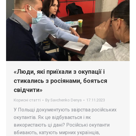
«Люди, які приїхали з окупації і
стикались з росіянами, бояться
свідчити»
Корисні статті
By
Savchenko Denys
17.11.2023
У Польщі документують звірства російських
окупантів. Як це відбувається і як
використають ці дані? Російські окупанти
вбивають, катують мирних українців,