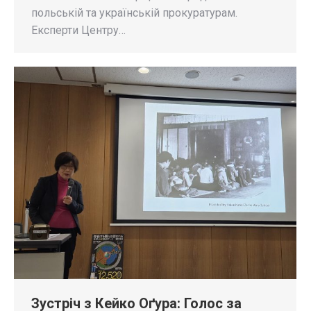
польській та українській прокуратурам.
Експерти Центру…
Зустріч з Кейко Оґура: Голос за