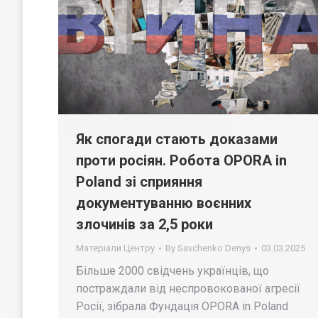
Як спогади стають доказами
проти росіян. Робота OPORA in
Poland зі сприяння
документуванню воєнних
злочинів за 2,5 роки
Матеріали Центру
By
Savchenko Denys
03.03.2025
Більше 2000 свідчень українців, що
постраждали від неспровокованої агресії
Росії, зібрала Фундація OPORA in Poland