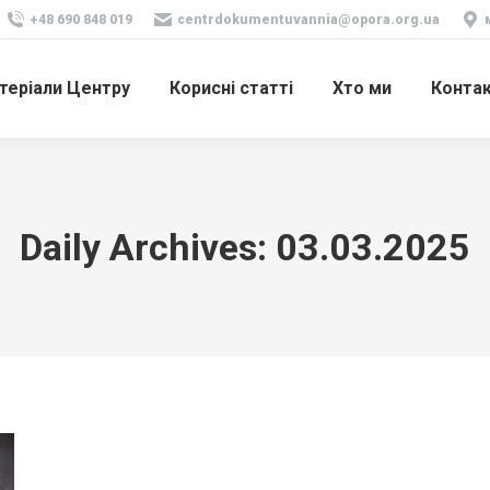
+48 690 848 019
centrdokumentuvannia@opora.org.ua
теріали Центру
Корисні статті
Хто ми
Конта
Daily Archives:
03.03.2025