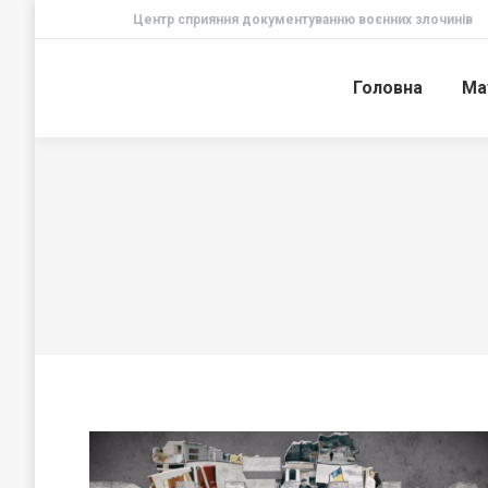
Центр сприяння документуванню воєнних злочинів
Головна
Ма