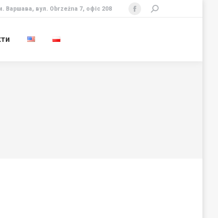
м. Варшава, вул. Obrzeżna 7, офіс 208
Search:
Facebook
page
кти
opens
in
new
window