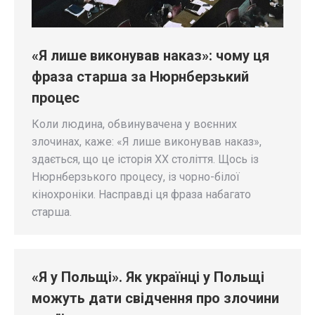
«Я лише виконував наказ»: чому ця
фраза старша за Нюрнберзький
процес
Коли людина, обвинувачена у воєнних
злочинах, каже: «Я лише виконував наказ»,
здається, що це історія ХХ століття. Щось із
Нюрнберзького процесу, із чорно-білої
кінохроніки. Насправді ця фраза набагато
старша.
«Я у Польщі». Як українці у Польщі
можуть дати свідчення про злочини