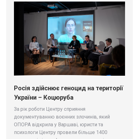
Росія здійснює геноцид на території
України – Коцюруба
За рік роботи Центру сприяння
документуванню воєнних злочинів, який
ОПОРА відкрила у Варшаві, юристи та
психологи Центру провели більше 1400