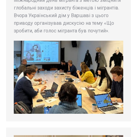
Міжнародний день мігранта з метою зміцнити
глобальні заходи захисту біженців і мігрантів.
Вчора Український дім у Варшаві з цього
приводу організував дискусію на тему «Що
зробити, аби голос мігранта був почутий».