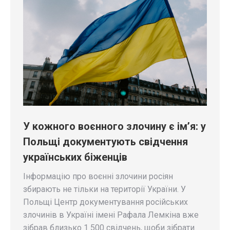
У кожного воєнного злочину є ім’я: у
Польщі документують свідчення
українських біженців
Інформацію про воєнні злочини росіян
збирають не тільки на території України. У
Польщі Центр документування російських
злочинів в Україні імені Рафала Лемкіна вже
зібрав близько 1 500 свідчень, щоби зібрати