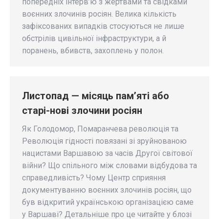
попередніх інтерв’ю з жертвами та свідками
воєнних злочинів росіян. Велика кількість
зафіксованих випадків стосуються не лише
обстрілів цивільної інфраструктури, а й
поранень, вбивств, захоплень у полон.
Листопад — місяць пам’яті або
старі-нові злочини росіян
Як Голодомор, Помаранчева революція та
Революція гідності повязані зі зруйнованою
нацистами Варшавою за часів Другої світової
війни? Що спільного між словами відбудова та
справедливість? Чому Центр сприяння
документуванню воєнних злочинів росіян, що
був відкритий українською організацією саме
у Варшаві? Детальніше про це читайте у блозі