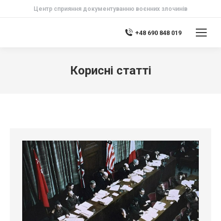
Центр сприяння документуванню воєнних злочинів
+48 690 848 019
Корисні статті