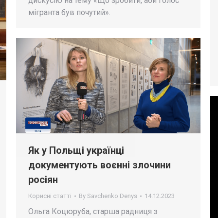
дискусію на тему «Що зробити, аби голос
мігранта був почутий».
Як у Польщі українці
документують воєнні злочини
росіян
Корисні статті
By
Savchenko Denys
14.12.2023
Ольга Коцюруба, старша радниця з