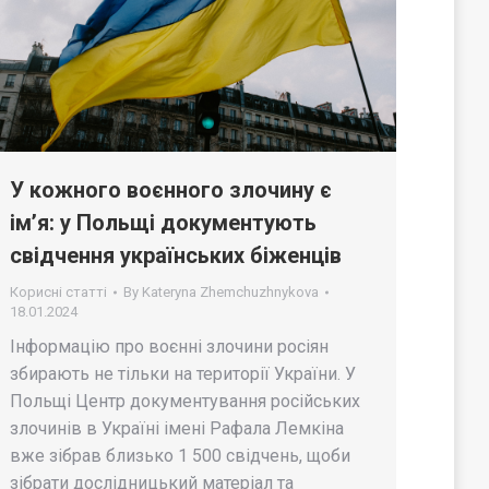
У кожного воєнного злочину є
ім’я: у Польщі документують
свідчення українських біженців
Корисні статті
By
Kateryna Zhemchuzhnykova
18.01.2024
Інформацію про воєнні злочини росіян
збирають не тільки на території України. У
Польщі Центр документування російських
злочинів в Україні імені Рафала Лемкіна
вже зібрав близько 1 500 свідчень, щоби
зібрати дослідницький матеріал та