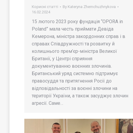
Корисні статті
By
Kateryna Zhemchuzhnykova
16.02.2024
15 лютого 2023 року фундація “OPORA in
Poland” мала честь приймати Девіда
Кемерона, міністра закордонних справ і в
справах Співдружності та розвитку й
колишнього прем’єр-міністра Великої
Британії, у Центрі сприяння
документуванню воєнних злочинів.
Британський уряд системно підтримує
правосуддя та притягнення Росії до
відповідальності за воєнні злочини на
території України, а також засуджує злочин
агресії. Саме…