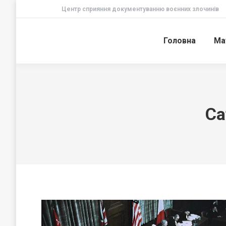
Центр сприяння документуванню воєнних злочинів
Головна
Ма
Ca