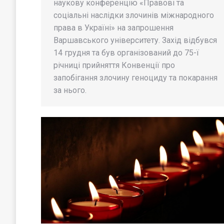
наукову конференцію «Правові та
соціальні наслідки злочинів міжнародного
права в Україні» на запрошення
Варшавського університету. Захід відбувся
14 грудня та був організований до 75-ї
річниці прийняття Конвенції про
запобігання злочину геноциду та покарання
за нього.