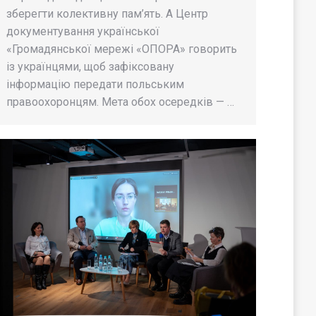
зберегти колективну пам’ять. А Центр
документування української
«Громадянської мережі «ОПОРА» говорить
із українцями, щоб зафіксовану
інформацію передати польським
правоохоронцям. Мета обох осередків — …