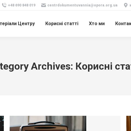
+48 690 848 019
centrdokumentuvannia@opora.org.ua
теріали Центру
Корисні статті
Хто ми
Конта
tegory Archives:
Корисні ста