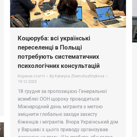
Коцюруба: всі українські
переселенці в Польщі
потребують систематичних
психологічних консультацій
Корисні статті
By
Kateryna Zhemchuzhnykova
19.12.2023
18 грудня за пропозицією Генеральної
асамблеї ООН щороку проводиться
Міжнародний день мігранта з метою
зміцнити глобальні заходи захисту
біженців і мігрантів. Вчора Український дім
у Варшаві з цього приводу організував