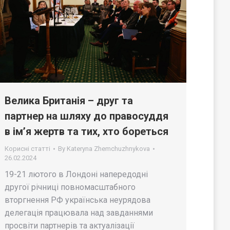
Велика Британія – друг та
партнер на шляху до правосуддя
в ім’я жертв та тих, хто бореться
Корисні статті
By
Kateryna Zhemchuzhnykova
26.02.2024
19-21 лютого в Лондоні напередодні
другої річниці повномасштабного
вторгнення РФ українська неурядова
делегація працювала над завданнями
просвіти партнерів та актуалізації