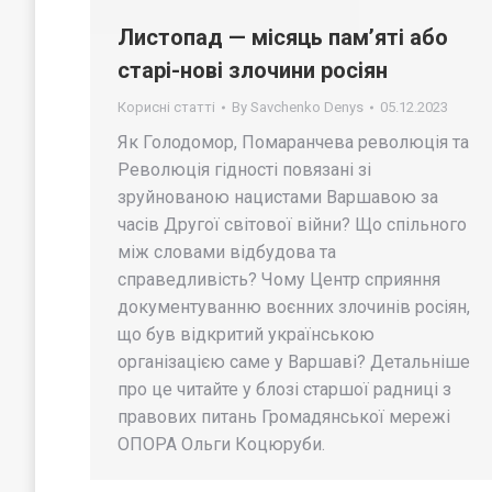
Листопад — місяць пам’яті або
старі-нові злочини росіян
Корисні статті
By
Savchenko Denys
05.12.2023
Як Голодомор, Помаранчева революція та
Революція гідності повязані зі
зруйнованою нацистами Варшавою за
часів Другої світової війни? Що спільного
між словами відбудова та
справедливість? Чому Центр сприяння
документуванню воєнних злочинів росіян,
що був відкритий українською
організацією саме у Варшаві? Детальніше
про це читайте у блозі старшої радниці з
правових питань Громадянської мережі
ОПОРА Ольги Коцюруби.