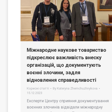
Міжнародне наукове товариство
підкреслює важливість внеску
організацій, що документують
воєнні злочини, задля
відновлення справедливості
Корисні статті
By
Kateryna Zhemchuzhnykova
15.12.2023
Експерти Центру сприяння документування
воєнних злочинів відвідали міжнародну