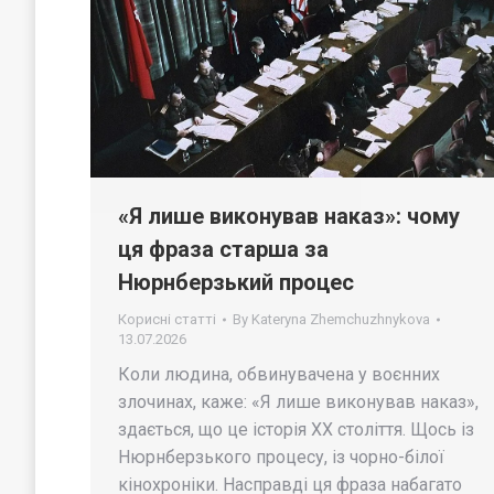
«Я лише виконував наказ»: чому
ця фраза старша за
Нюрнберзький процес
Корисні статті
By
Kateryna Zhemchuzhnykova
13.07.2026
Коли людина, обвинувачена у воєнних
злочинах, каже: «Я лише виконував наказ»,
здається, що це історія ХХ століття. Щось із
Нюрнберзького процесу, із чорно-білої
кінохроніки. Насправді ця фраза набагато