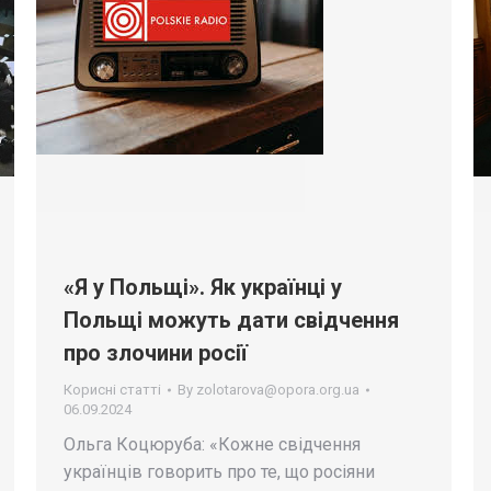
«Я у Польщі». Як українці у
Польщі можуть дати свідчення
про злочини росії
Корисні статті
By
zolotarova@opora.org.ua
06.09.2024
Ольга Коцюруба: «Кожне свідчення
українців говорить про те, що росіяни