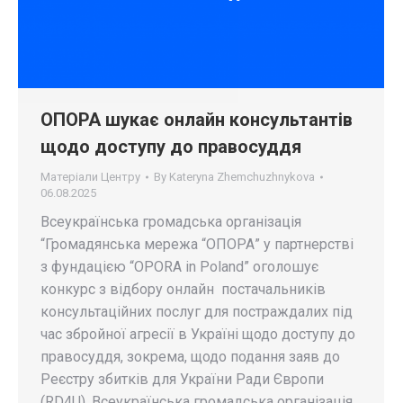
ОПОРА шукає онлайн консультантів
щодо доступу до правосуддя
Матеріали Центру
By
Kateryna Zhemchuzhnykova
06.08.2025
Всеукраїнська громадська організація
“Громадянська мережа “ОПОРА” у партнерстві
з фундацією “OPORA in Poland” оголошує
конкурс з відбору онлайн постачальників
консультаційних послуг для постраждалих під
час збройної агресії в Україні щодо доступу до
правосуддя, зокрема, щодо подання заяв до
Реєстру збитків для України Ради Європи
(RD4U). Всеукраїнська громадська організація