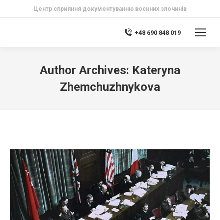
Центр сприяння документуванню воєнних злочинів
+48 690 848 019
Author Archives:
Kateryna
Zhemchuzhnykova