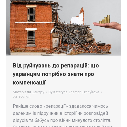
Від руйнувань до репарацій: що
українцям потрібно знати про
компенсації
Матеріали Центру
By
Kateryna Zhemchuzhnykova
29.05.2026
Раніше слово «репарації» здавалося чимось
далеким із підручників історії чи розповідей
дідусів та бабусь про війни минулого століття.