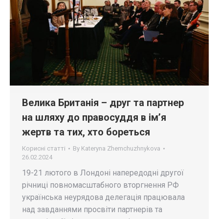
Велика Британія – друг та партнер
на шляху до правосуддя в ім’я
жертв та тих, хто бореться
Корисні статті
By
Kateryna Zhemchuzhnykova
26.02.2024
19-21 лютого в Лондоні напередодні другої
річниці повномасштабного вторгнення РФ
українська неурядова делегація працювала
над завданнями просвіти партнерів та