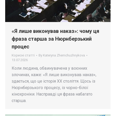
«Я лише виконував наказ»: чому ця
фраза старша за Нюрнберзький
процес
Корисні статті
By
Kateryna Zhemchuzhnykova
13.07.2026
Коли людина, обвинувачена у воєнних
злочинах, каже: «Я лише виконував наказ»,
здається, що це історія ХХ століття. Щось із
Нюрнберзького процесу, із чорно-білої
кінохроніки. Насправді ця фраза набагато
старша.