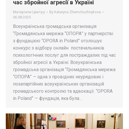
час збройної агресії в Україні
Матеріали Центру
By
Kateryna Zhemchuzhnykova
06.08.2025
Всеукраїнська громадська організація
“Громадянська мережа “ОПОРА” у партнерстві
з фундацією “OPORA in Poland” оголошує
конкурс з відбору онлайн постачальників
психологічних послуг для постраждалих під час
збройної агресії в Україні. Всеукраїнська
громадська організація “Громадянська мережа
“ОПОРА” — одна з провідних неурядових і
позапартійних всеукраїнських організацій
громадського контролю та адвокації. “OPORA
in Poland” — фундація, яка була…