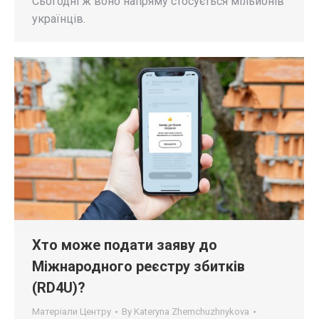
Сьогодні ж воно напряму стосується мільйонів
українців.
Хто може подати заяву до
Міжнародного реєстру збитків
(RD4U)?
Матеріали Центру
By
Kateryna Zhemchuzhnykova