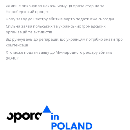
«Я лише виконував наказ»: чому ця фраза старша за
Нюрнберзький процес
Чому заяву до Реєстру збитків варто подати вже сьогодні
Спільна заява польських та українських громадських
організацій та активістів
Від руйнувань до репарацій: що українцям потрібно знати про
компенсації
Хто може подати заяву до Міжнародного реєстру збитків
(RD4U)?