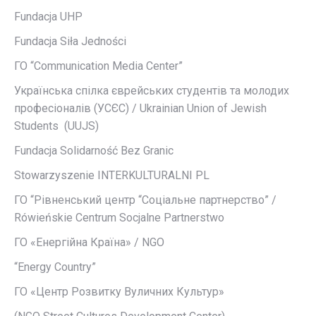
Fundacja UHP
Fundacja Siła Jedności
ГО “Communication Media Center”
Українська спілка єврейських студентів та молодих
професіоналів (УСЄС) / Ukrainian Union of Jewish
Students (UUJS)
Fundacja Solidarność Bez Granic
Stowarzyszenie INTERKULTURALNI PL
ГО “Рівненський центр “Соціальне партнерство” /
Rówieńskie Centrum Socjalne Partnerstwo
ГО «Енергійна Країна» / NGO
“Energy Country”
ГО «Центр Розвитку Вуличних Культур»