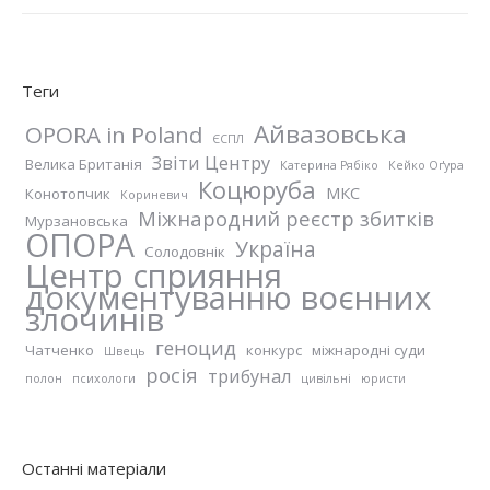
Теги
Айвазовська
OPORA in Poland
ЄСПЛ
Звіти Центру
Велика Британія
Катерина Рябіко
Кейко Оґура
Коцюруба
МКС
Конотопчик
Кориневич
Міжнародний реєстр збитків
Мурзановська
ОПОРА
Україна
Солодовнік
Центр сприяння
документуванню воєнних
злочинів
геноцид
Чатченко
конкурс
міжнародні суди
Швець
росія
трибунал
полон
психологи
цивільні
юристи
Останні матеріали