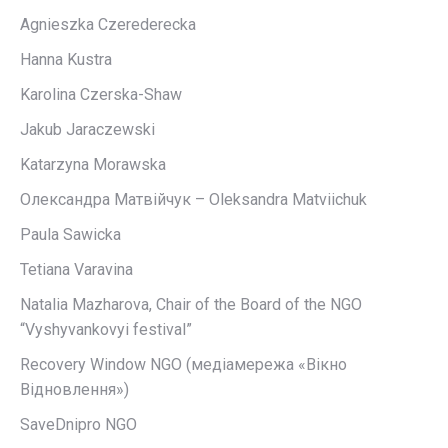
Agnieszka Czerederecka
Hanna Kustra
Karolina Czerska-Shaw
Jakub Jaraczewski
Katarzyna Morawska
Олександра Матвійчук – Oleksandra Matviichuk
Paula Sawicka
Tetiana Varavina
Natalia Mazharova, Chair of the Board of the NGO
“Vyshyvankovyi festival”
Recovery Window NGO (медіамережа «Вікно
Відновлення»)
SaveDnipro NGO