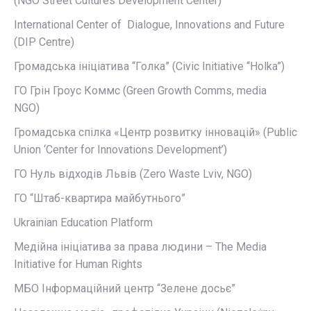
(NGO Street Cultures Development Center)
International Center of Dialogue, Innovations and Future
(DIP Centre)
Громадська ініціатива “Голка” (Civic Initiative “Holka”)
ГО Грін Гроус Коммс (Green Growth Comms, media
NGO)
Громадська спілка «Центр розвитку інновацій» (Public
Union ‘Center for Innovations Development’)
ГО Нуль відходів Львів (Zero Waste Lviv, NGO)
ГО “Штаб-квартира майбутнього”
Ukrainian Education Platform
Медійна ініціатива за права людини – The Media
Initiative for Human Rights
МБО Інформаційний центр “Зелене досьє”