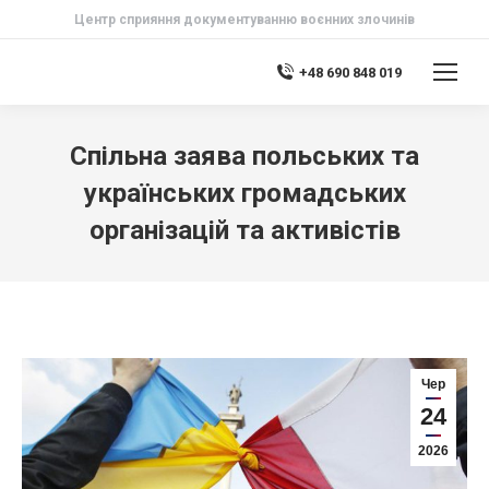
Центр сприяння документуванню воєнних злочинів
+48 690 848 019
Спільна заява польських та
українських громадських
організацій та активістів
Чер
24
2026