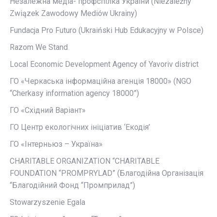
Незалежна медіа- профспілка Украіни (Niezależny
Związek Zawodowy Mediów Ukrainy)
Fundacja Pro Futuro (Ukraiński Hub Edukacyjny w Polsce)
Razom We Stand
Local Economic Development Agency of Yavoriv district
ГО «Черкаська інформаційна агенція 18000» (NGO
“Cherkasy information agency 18000”)
ГО «Східний Варіант»
ГО Центр екологічних ініціатив ‘Екодія’
ГО «Інтерньюз – Україна»
CHARITABLE ORGANIZATION “CHARITABLE
FOUNDATION “PROMPRYLAD” (Благодійна Організація
“Благодійний Фонд “Промприлад”)
Stowarzyszenie Egala