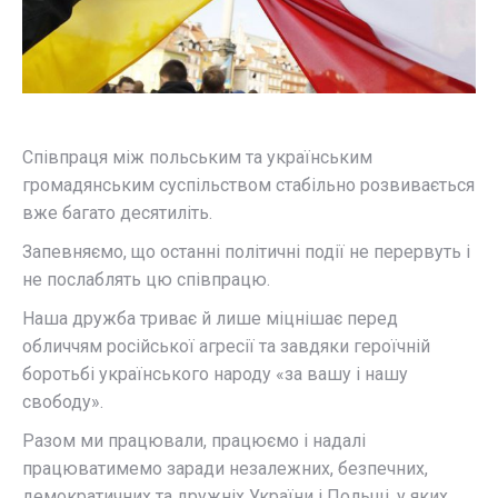
Співпраця між польським та українським
громадянським суспільством стабільно розвивається
вже багато десятиліть.
Запевняємо, що останні політичні події не перервуть і
не послаблять цю співпрацю.
Наша дружба триває й лише міцнішає перед
обличчям російської агресії та завдяки героїчній
боротьбі українського народу «за вашу і нашу
свободу».
Разом ми працювали, працюємо і надалі
працюватимемо заради незалежних, безпечних,
демократичних та дружніх України і Польщі, у яких