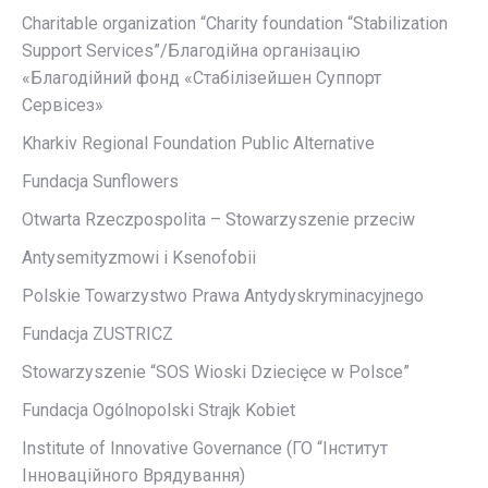
Charitable organization “Charity foundation “Stabilization
Support Services”/Благодійна організацію
«Благодійний фонд «Стабілізейшен Суппорт
Сервісез»
Kharkiv Regional Foundation Public Alternative
Fundacja Sunflowers
Otwarta Rzeczpospolita – Stowarzyszenie przeciw
Antysemityzmowi i Ksenofobii
Polskie Towarzystwo Prawa Antydyskryminacyjnego
Fundacja ZUSTRICZ
Stowarzyszenie “SOS Wioski Dziecięce w Polsce”
Fundacja Ogólnopolski Strajk Kobiet
Institute of Innovative Governance (ГО “Інститут
Інноваційного Врядування)