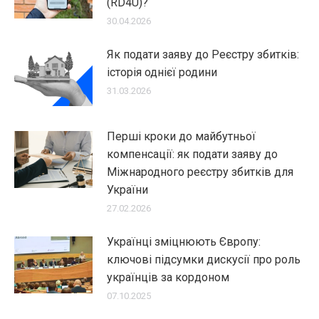
(RD4U)?
30.04.2026
Як подати заяву до Реєстру збитків:
історія однієї родини
31.03.2026
Перші кроки до майбутньої
компенсації: як подати заяву до
Міжнародного реєстру збитків для
України
27.02.2026
Українці зміцнюють Європу:
ключові підсумки дискусії про роль
українців за кордоном
07.10.2025