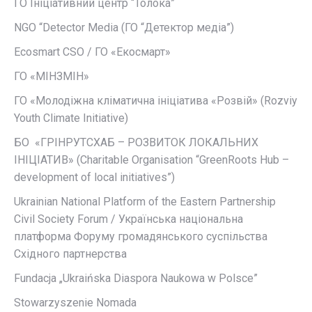
ГО Ініціативний центр “Толока”
NGO “Detector Media (ГО “Детектор медіа”)
Ecosmart CSO / ГО «Екосмарт»
ГО «МІНЗМІН»
ГО «Молодіжна кліматична ініціатива «Розвій» (Rozviy
Youth Climate Initiative)
БО «ГРІНРУТСХАБ – РОЗВИТОК ЛОКАЛЬНИХ
ІНІЦІАТИВ» (Charitable Organisation “GreenRoots Hub –
development of local initiatives”)
Ukrainian National Platform of the Eastern Partnership
Civil Society Forum / Українська національна
платформа Форуму громадянського суспільства
Східного партнерства
Fundacja „Ukraińska Diaspora Naukowa w Polsce”
Stowarzyszenie Nomada