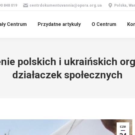
90 848 019
centrdokumentuvannia@opora.org.ua
Polska, War
ały Centrum
Przydatne artykuły
O Centrum
Kon
e polskich i ukraińskich orga
działaczek społecznych
cze