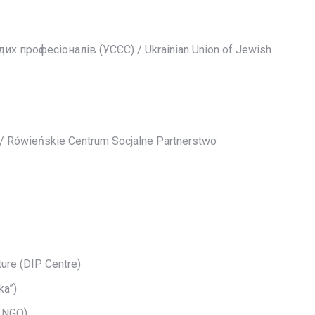
их професіоналів (УСЄС) / Ukrainian Union of Jewish
 /
Rówieńskie Centrum Socjalne Partnerstwo
ture (DIP Centre)
ka”)
a NGO)