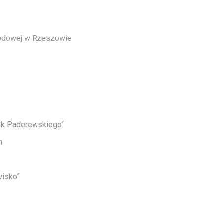
arodowej w Rzeszowie
ek Paderewskiego“
n
wisko”