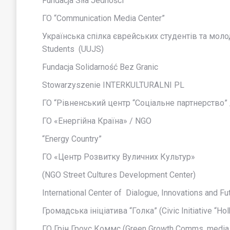
Fundacja Siła Jedności
ГО “Communication Media Center”
Українська спілка єврейських студентів та молод
Students (UUJS)
Fundacja Solidarność Bez Granic
Stowarzyszenie INTERKULTURALNI PL
ГО “Рівненський центр “Соціальне партнерство”
ГО «Енергійна Країна» / NGO
“Energy Country”
ГО «Центр Розвитку Вуличних Культур»
(NGO Street Cultures Development Center)
International Center of Dialogue, Innovations and Fu
Громадська ініціатива “Голка” (Civic Initiative “Hol
ГО Грін Гроус Коммс (Green Growth Comms, medi