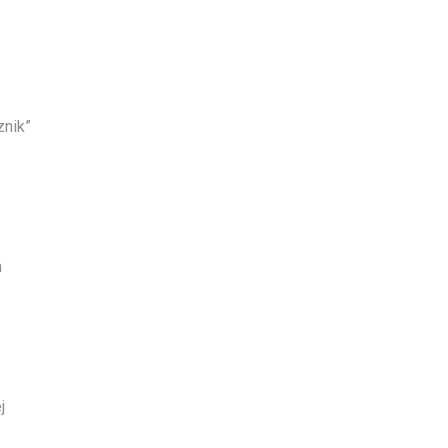
znik”
h
j