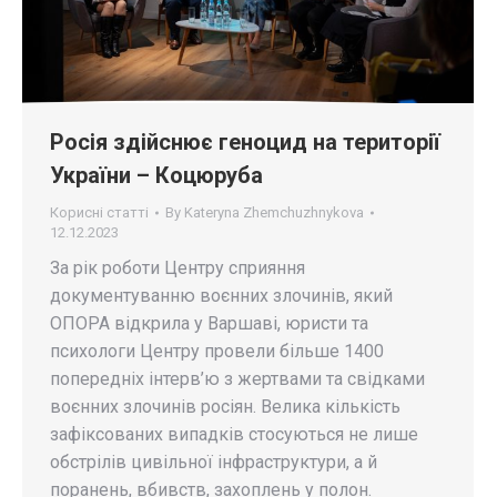
Росія здійснює геноцид на території
України – Коцюруба
Корисні статті
By
Kateryna Zhemchuzhnykova
12.12.2023
За рік роботи Центру сприяння
документуванню воєнних злочинів, який
ОПОРА відкрила у Варшаві, юристи та
психологи Центру провели більше 1400
попередніх інтерв’ю з жертвами та свідками
воєнних злочинів росіян. Велика кількість
зафіксованих випадків стосуються не лише
обстрілів цивільної інфраструктури, а й
поранень, вбивств, захоплень у полон.