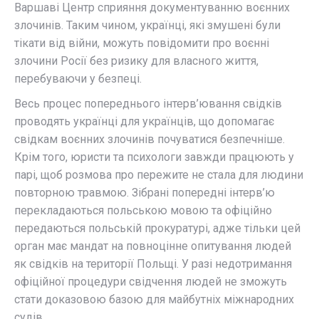
Варшаві Центр сприяння документуванню воєнних
злочинів.
Таким чином, українці, які змушені були
тікати від війни, можуть повідомити про воєнні
злочини Росії без ризику для власного життя,
перебуваючи у безпеці.
Весь процес попереднього інтерв’ювання свідків
проводять українці для українців, що допомагає
свідкам воєнних злочинів почуватися безпечніше.
Крім того, юристи та психологи завжди працюють у
парі, щоб розмова про пережите не стала для людини
повторною травмою.
Зібрані попередні інтерв’ю
перекладаються польською мовою та офіційно
передаються польській прокуратурі, адже тільки цей
орган має мандат на повноцінне опитування людей
як свідків на території Польщі. У разі недотримання
офіційної процедури свідчення людей не зможуть
стати доказовою базою для майбутніх міжнародних
судів.