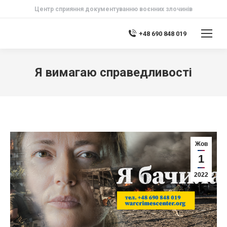
Центр сприяння документуванню воєнних злочинів
+48 690 848 019
Я вимагаю справедливості
Жов
1
2022