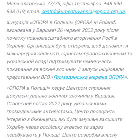
Маршалковська 77/79, офіс 16; телефон: +48 690
848 019; email:
centrdokumentuvannia@opora.org.ua
.
Фундація «ОПОРА в Польщі» (OPORA in Poland)
заснована у Варшаві 26 червня 2022 року після
початку повномасштабного вторгнення Росії в
Україну. Організація була створена, щоб допомогти
міжнародній спільноті, юристам-правозахисникам та
українській владі підтримувати неминучість
покарання за воєнні злочини. Її запуск ініціювали
представники ВГО «
Громадянська мережа ОПОРА
».
«ОПОРА в Польщі» керує Центром сприяння
документуванню воєнних злочинів у Варшаві.
Створений влітку 2022 року українськими
громадськими активістами, Центр проводить
інтерв’ю з біженцями, які були змушені залишити
Україну через російську агресію та зараз
перебувають у Польщі. Центр розробив власну