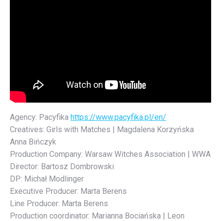
Agency: Pacyfika
https://www.pacyfika.pl/en/
Creatives: Girls with Matches | Magdalena Korzyńska
Anna Bińczyk
Production Company: Warsaw Witches Association | WWA
Director: Bartosz Dombrowski
DP: Michał Modlinger
Executive Producer: Marta Berens
Line Producer: Marta Berens
Production coordinator: Marianna Bociańska | Leon