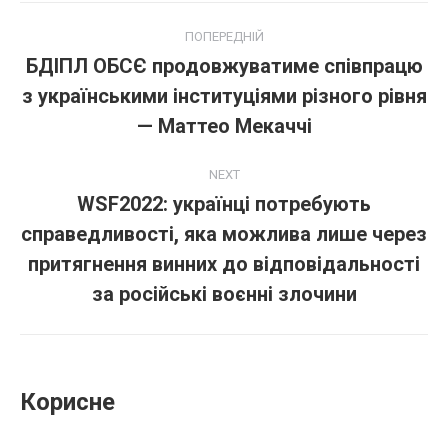
Post
ПОПЕРЕДНІЙ
navigation
БДІПЛ ОБСЄ продовжуватиме співпрацю
з українськими інституціями різного рівня
Попередній
пост:
— Маттео Мекаччі
NEXT
WSF2022: українці потребують
справедливості, яка можлива лише через
Next
притягнення винних до відповідальності
post:
за російські воєнні злочини
Корисне