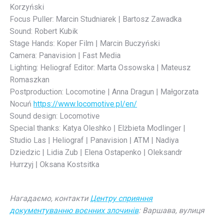
Korzyński
Focus Puller: Marcin Studniarek | Bartosz Zawadka
Sound: Robert Kubik
Stage Hands: Koper Film | Marcin Buczyński
Camera: Panavision | Fast Media
Lighting: Heliograf Editor: Marta Ossowska | Mateusz
Romaszkan
Postproduction: Locomotine | Anna Dragun | Małgorzata
Nocuń
https://www.locomotive.pl/en/
Sound design: Locomotive
Special thanks: Katya Oleshko | Elżbieta Modlinger |
Studio Las | Heliograf | Panavision | ATM | Nadiya
Dziedzic | Lidia Zub | Elena Ostapenko | Oleksandr
Hurrzyj | Oksana Kostsitka
Нагадаємо, контакти
Центру сприяння
документуванню воєнних злочинів
: Варшава, вулиця