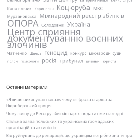
Катерина Рябіко
Кейко Оґура
Коцюруба
МКС
Конотопчик
Кориневич
Міжнародний реєстр збитків
Мурзановська
ОПОРА
Україна
Солодовнік
Центр сприяння
документуванню воєнних
злочинів
геноцид
Чатченко
конкурс
міжнародні суди
Швець
росія
трибунал
полон
психологи
цивільні
юристи
Останні матеріали
«Я лише виконував наказ»: чому ця фраза старша за
Нюрнберзький процес
Чому заяву до Реєстру збитків варто подати вже сьогодні
Спільна заява польських та українських громадських
організацій та активістів
Від руйнувань до репарацій: що українцям потрібно знати про