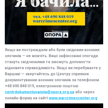
Якщо ви постраждали або були свідками воєнних
злочинів — не мовчіть. Ваші зафіксовані спогади
стануть свідченнями та зможуть допомогти
відновити справедливість. Якщо ви перебуваєте у
Варшаві — звертайтесь до Центру сприяння
документуванню воєнних злочинів за телефоном
+48 690 848 019, електронною поштою
centrdokumentuvannia@opora.org.ua
або через
онлайн-форму на сайті
www.warcrimescenter.org