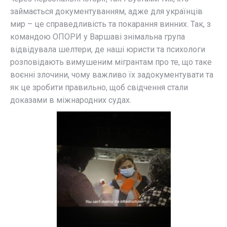
займається документуванням, адже для українців
мир – це справедливість та покарання винних. Так, з
командою ОПОРИ у Варшаві знімальна група
відвідувала шелтери, де наші юристи та психологи
розповідають вимушеним мігрантам про те, що таке
воєнні злочини, чому важливо їх задокументувати та
як це зробити правильно, щоб свідчення стали
доказами в міжнародних судах.