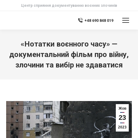
Центр сприяння документуванню воєнних злочинів
+48 690 848 019
«Нотатки воєнного часу» —
документальний фільм про війну,
злочини та вибір не здаватися
Жов
23
2023