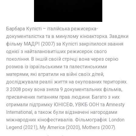
Барбара Купісті – італійська режисерка-
документалістка та в минулому кіноакторка. Завдяки
фільму МАДРІ (2007) за Купісті закріпилося звання
однієї з найталановитіших режисерок свого
покоління. В іншій своїй стрічці вона через серію
розмов із ізраїльськими та палестинськими
матерями, які втратили на війні своїх дітей,
досліджувала реалії життя на окупованих територіях.
З 2008 року вона зняла 9 документальних фільмів,
присвячених питанням прав людини. Багато з них
отримали підтримку ЮНІСЕФ, УВКБ ООН та Amnesty
International, а також були відзначені нагородами
міжнародних кінофестивалів. Фільмографія: London
Legend (2021), My America (2020), Mothers (2007).