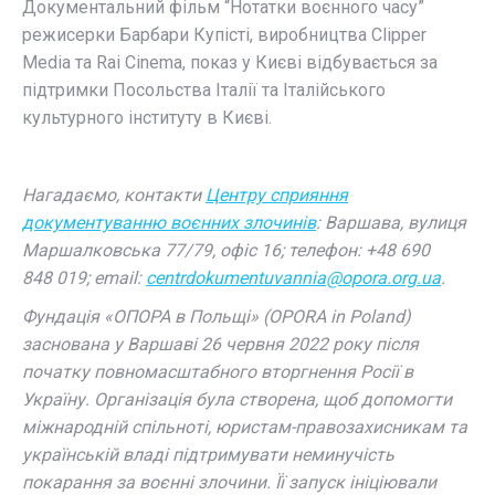
Документальний фільм “Нотатки воєнного часу”
режисерки Барбари Купісті, виробництва Clipper
Media та Rai Cinema, показ у Києві відбувається за
підтримки Посольства Італії та Італійського
культурного інституту в Києві.
Нагадаємо, контакти
Центру сприяння
документуванню воєнних злочинів
: Варшава, вулиця
Маршалковська 77/79, офіс 16; телефон: +48 690
848 019; email:
centrdokumentuvannia@opora.org.ua
.
Фундація «ОПОРА в Польщі» (OPORA in Poland)
заснована у Варшаві 26 червня 2022 року після
початку повномасштабного вторгнення Росії в
Україну. Організація була створена, щоб допомогти
міжнародній спільноті, юристам-правозахисникам та
українській владі підтримувати неминучість
покарання за воєнні злочини. Її запуск ініціювали