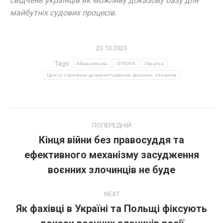
свідчень українців як можливу доказову базу для
майбутніх судових процесів.
23.10.2023
Tags:
Айвазовська
ОПОРА
Україна
Центр сприяння документуванню воєнних злочинів
Post
ПОПЕРЕДНІЙ
navigation
Кінця війни без правосуддя та
ефективного механізму засудження
Попередній
пост:
воєнних злочинців не буде
NEXT
Як фахівці в Україні та Польщі фіксують
Next