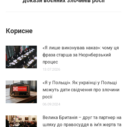
докази воєнних злочинів росії
post:
Корисне
«Я лише виконував наказ»: чому ця
фраза старша за Нюрнберзький
процес
13.07.2026
«Я у Польщі». Як українці у Польщі
можуть дати свідчення про злочини
росії
06.09.2024
Велика Британія – друг та партнер на
шляху до правосуддя в ім’я жертв та