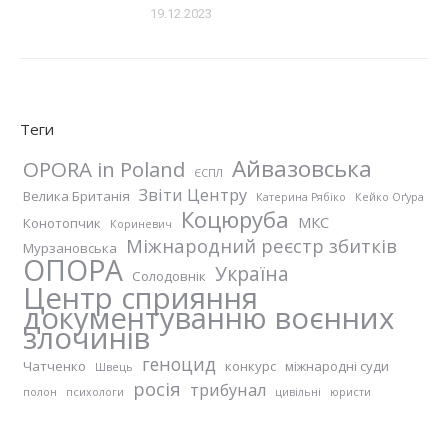
19.12.2023
Теги
Айвазовська
OPORA in Poland
ЄСПЛ
Звіти Центру
Велика Британія
Катерина Рябіко
Кейко Оґура
Коцюруба
МКС
Конотопчик
Кориневич
Міжнародний реєстр збитків
Мурзановська
ОПОРА
Україна
Солодовнік
Центр сприяння
документуванню воєнних
злочинів
геноцид
Чатченко
конкурс
міжнародні суди
Швець
росія
трибунал
полон
психологи
цивільні
юристи