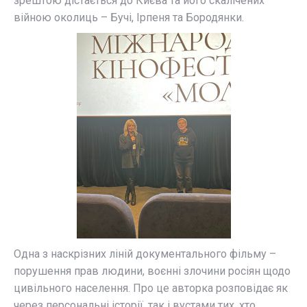
зрештою дістається до Києва та його скалічених
війною околиць – Бучі, Ірпеня та Бородянки.
Одна з наскрізних ліній документального фільму –
порушення прав людини, воєнні злочини росіян щодо
цивільного населення. Про це авторка розповідає як
через персональні історії, так і вустами тих, хто