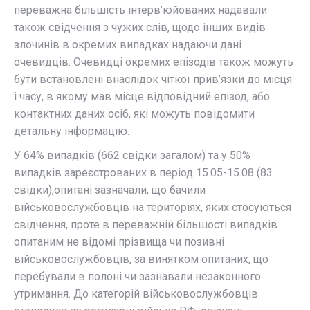
переважна більшість інтерв’юйованих надавали
також свідчення з чужих слів, щодо інших видів
злочинів в окремих випадках надаючи дані
очевидців. Очевидці окремих епізодів також можуть
бути встановлені внаслідок чіткої прив’язки до місця
і часу, в якому мав місце відповідний епізод, або
контактних даних осіб, які можуть повідомити
детальну інформацію.
У 64% випадків (662 свідки загалом) та у 50%
випадків зареєстрованих в період 15.05-15.08 (83
свідки),опитані зазначали, що бачили
військовослужбовців на територіях, яких стосуються
свідчення, проте в переважній більшості випадків
опитаним не відомі прізвища чи позивні
військовослужбовців, за винятком опитаних, що
перебували в полоні чи зазнавали незаконного
утримання. До категорій військовослужбовців