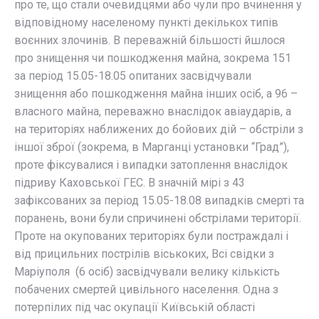
про те, що стали очевидцями або чули про вчинення у
відповідному населеному пункті декількох типів
воєнних злочинів. В переважній більшості йшлося
про знищення чи пошкодження майна, зокрема 151
за період 15.05-18.05 опитаних засвідчували
знищення або пошкодження майна інших осіб, а 96 –
власного майна, переважно внаслідок авіаударів, а
на територіях наближених до бойових дій – обстріли з
іншої зброї (зокрема, в Марганці установки “Град”),
проте фіксувалися і випадки затоплення внаслідок
підриву Каховської ГЕС. В значній мірі з 43
зафіксованих за період 15.05-18.08 випадків смерті та
поранень, вони були спричинені обстрілами території.
Проте на окупованих територіях були постраждалі і
від прицильних пострілів віськоких, Всі свідки з
Маріуполя (6 осіб) засвідчували велику кількість
побачених смертей цивільного населення. Одна з
потерпілих під час окупації Київській області