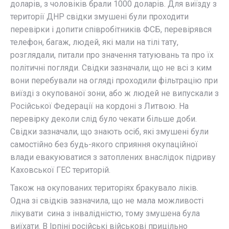
доларів, з чоловіків брали 1000 доларів. Для виїзду з
території ДНР свідки змушені були проходити
перевірки і допити співробітників ФСБ, перевірявся
телефон, багаж, людей, які мали на тілі тату,
розглядали, питали про значення татуювань та про їх
політичні погляди. Cвідки зазначали, що не всі з ким
вони перебували на огляді проходили фільтрацію при
виїзді з окупованої зони, або ж людей не випускали з
Російської Федерації на кордоні з Литвою. На
перевірку деколи слід було чекати більше доби.
Свідки зазначали, що знають осіб, які змушені були
самостійно без будь-якого сприяння окупаційної
влади евакуюватися з затоплених внаслідок підриву
Каховської ГЕС територій.
Також на окупованих територіях бракувало ліків.
Одна зі свідків зазначила, що не мала можливості
лікувати сина з інвалідністю, тому змушена була
виїхати. В Ірпіні російські військові прицільно