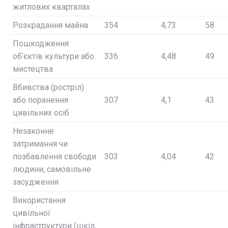
житлових кварталах
Розкрадання майна
354
4,73
58
Пошкодження
об’єктів культури або
336
4,48
49
мистецтва
Вбивства (ростріл)
або поранення
307
4,1
43
цивільних осіб
Незаконне
затримання чи
позбавлення свободи
303
4,04
42
людини, cамовільне
засудження
Використання
цивільної
інфраструктури (шкіл,