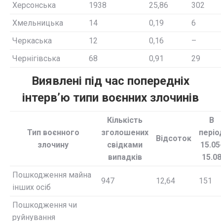
Херсонська
1938
25,86
302
Хмельницька
14
0,19
6
Черкаська
12
0,16
–
Чернігівська
68
0,91
29
Виявлені під час попередніх
інтерв’ю типи воєнних злочинів
Кількість
В
Тип воєнного
зголошених
періо
Відсоток
злочину
свідками
15.05
випадків
15.0
Пошкодження майна
947
12,64
151
інших осіб
Пошкодження чи
руйнування