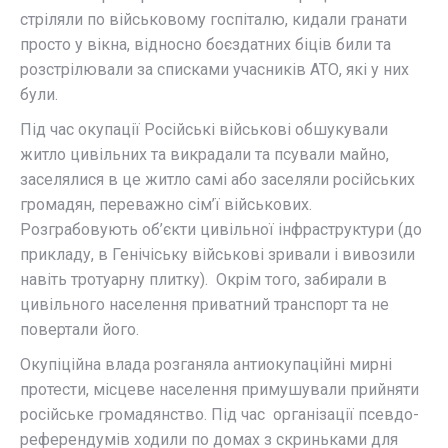
стріляли по військовому госпіталю, кидали гранати
просто у вікна, відносно боєздатних біців били та
розстрілювали за списками учасників АТО, які у них
були.
Під час окупації Російські військові обшукували
житло цивільних та викрадали та псували майно,
заселялися в це житло самі або заселяли російських
громадян, переважно сім’ї військових.
Розграбовують об’єкти цивільної інфраструктури (до
прикладу, в Генічіську військові зривали і вивозили
навіть тротуарну плитку). Окрім того, забирали в
цивільного населення приватний транспорт та не
повертали його.
Окупіційна влада розганяла антиокупаційні мирні
протести, місцеве населення примушували прийняти
російське громадянство. Під час організації псевдо-
референдумів ходили по домах з скриньками для