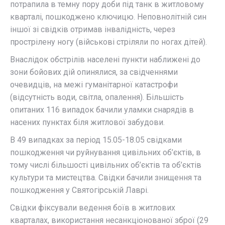
потрапила в темну пору доби під танк в житловому
кварталі, пошкоджено ключицю. Неповнолітній син
іншої зі свідків отримав інвалідність, через
прострілену ногу (військові стріляли по ногах дітей).
Внаслідок обстрілів населені пункти наближені до
зони бойових дій опинялися, за свідченнями
очевидців, на межі гуманітарної катастрофи
(відсутність води, cвітла, опалення). Більшість
опитаних 116 випадок бачили уламки снарядів в
насених пунктах біля житлової забудови.
В 49 випадках за період 15.05-18.05 свідками
пошкодження чи руйнування цивільних об’єктів, в
тому числі більшості цивільних об’єктів та об’єктів
культури та мистецтва. Свідки бачили знищення та
пошкодження у Святогірській Лаврі.
Свідки фіксували ведення боїв в житлових
кварталах, використання несанкціонованої зброї (29