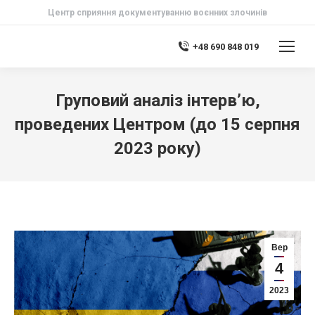
Центр сприяння документуванню воєнних злочинів
+48 690 848 019
Груповий аналіз інтерв’ю,
проведених Центром (до 15 серпня
2023 року)
Вер
4
2023