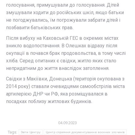
голосування, примушували до голосування. Дітей
змушували ходити до російських шкіл, якщо батьки
не погоджувались, їм погрожували забрати дітей і
позбавити батьківських прав.
Після вибуху на Каховській ГЕС в окремих містах
зникло водопостачання. В Олешках відразу після
окупації в почався брак продовольства, в тому числі
хліба. Серед опитаних є свідки, житло яких стало
непридатним до життя внаслідок затоплення.
Свідки з Макіївки, Донецька (територія окупована з
2014 року) ставали очевидцями самообстрілів міста
артилерією ДНР чи РФ, яка розміщувалася в
посадках поблизу житлових будинків.
04.09.2023
Tags:
Звіти Центру
Центр сприяння документуванню воєнних злочинів