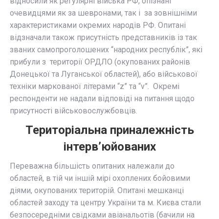
відносили як регулярні війська РФ, опізнані
очевидцями як за шевронами, так і за зовнішніми
характеристиками окремих народів РФ. Опитані
відзначали також присутність представників із так
званих самопроголошених “народних республік”, які
прибули з території ОРДЛО (окупованих районів
Донецької та Луганської областей), або військової
техніки маркованої літерами “z” та “v”. Окремі
респонденти не надали відповіді на питання щодо
присутності військовослужбовців.
Територіальна приналежність
інтерв’юйованих
Переважна більшість опитаних належали до
областей, в тій чи іншій мірі охоплених бойовими
діями, окупованих територій. Опитані мешканці
областей заходу та центру України та м. Києва стали
безпосередніми свідками авіанальотів (бачили на