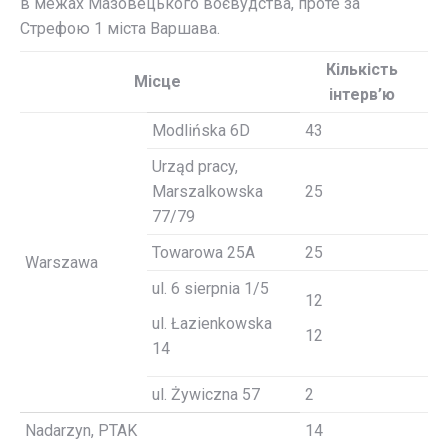
в межах Мазовецького воєвудства, проте за
Стрефою 1 міста Варшава.
Кількість
Місце
інтерв’ю
Modlińska 6D
43
Urząd pracy,
Marszalkowska
25
77/79
Towarowa 25A
25
Warszawa
ul. 6 sierpnia 1/5
12
ul. Łazienkowska
12
14
ul. Żywiczna 57
2
Nadarzyn, PTAK
14