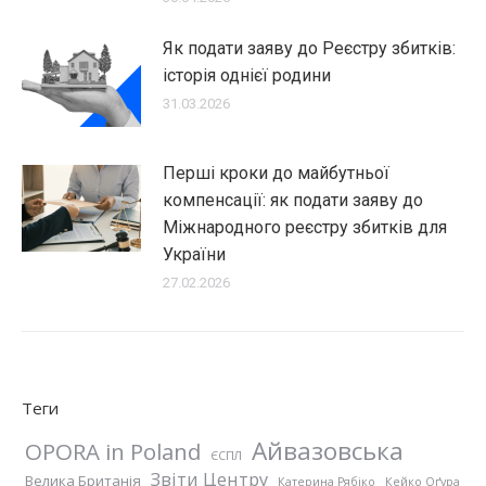
Як подати заяву до Реєстру збитків:
історія однієї родини
31.03.2026
Перші кроки до майбутньої
компенсації: як подати заяву до
Міжнародного реєстру збитків для
України
27.02.2026
Теги
Айвазовська
OPORA in Poland
ЄСПЛ
Звіти Центру
Велика Британія
Катерина Рябіко
Кейко Оґура