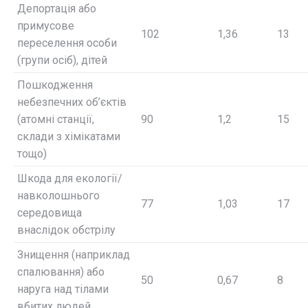
Депортація або
примусове
102
1,36
13
переселення особи
(групи осіб), дітей
Пошкодження
небезпечних об’єктів
(атомні станції,
90
1,2
15
склади з хімікатами
тощо)
Шкода для екології/
навколошнього
77
1,03
17
середовища
внаслідок обстрілу
Знищення (наприклад
спалювання) або
50
0,67
8
наруга над тілами
вбитих людей