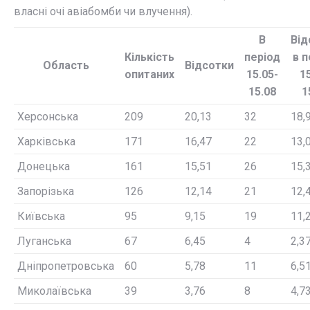
власні очі авіабомби чи влучення).
В
Від
Кількість
період
в п
Область
Відсотки
опитаних
15.05-
15
15.08
1
Херсонська
209
20,13
32
18,
Харківська
171
16,47
22
13,
Донецька
161
15,51
26
15,
Запорізька
126
12,14
21
12,
Київська
95
9,15
19
11,
Луганська
67
6,45
4
2,3
Дніпропетровська
60
5,78
11
6,5
Миколаївська
39
3,76
8
4,7