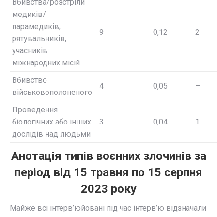
Вбивства/розстріли
медиків/
парамедиків,
9
0,12
2
рятувальників,
учасників
міжнародних місій
Вбивство
4
0,05
–
військовополоненого
Проведення
біологічних або інших
3
0,04
1
дослідів над людьми
Анотація типів воєнних злочинів за
період від 15 травня по 15 серпня
2023
року
Майже всі інтерв’юйовані під час інтерв’ю відзначали