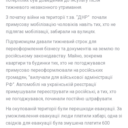
потерпілих був доведений до інсульту після
тижневого незаконного утримання.
З початку війни на території т.зв. “ДНР” почали
примусову мобілізацію чоловіків навіть тих, хто не
підлягає мобілізації, забирали на вулицях.
Підприємцям давали тижневий строк для
переоформлення бізнесу та документів на землю по
російському законодавству. Майно, зокрема
квартири та будинки тих, хто не погоджувався
примусово переоформлювали на російських
громадян, ”вилучали для військової адміністрації
РФ”. Автомобілі на українськіій реєстрації
примушували переєструвати на російські, а тих, хто
не погоджувався, починали постійно штрафувати.
На окупованій території були перешкоди евакуації. За
уможливлення евакуації люди платили хабарі, одна зі
свідків для евакуації була змушена платити 600