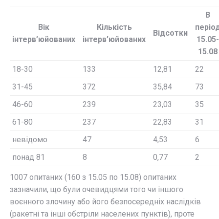
В
Вік
Кількість
періо
Відсотки
інтерв’юйованих
інтерв’юйованих
15.05-
15.08
18-30
133
12,81
22
31-45
372
35,84
73
46-60
239
23,03
35
61-80
237
22,83
31
невідомо
47
4,53
6
понад 81
8
0,77
2
1007 опитаних (160 з 15.05 по 15.08) опитаних
зазначили, що були очевидцями того чи іншого
воєнного злочину або його безпосередніх наслідків
(ракетні та інші обстріли населених пунктів), проте