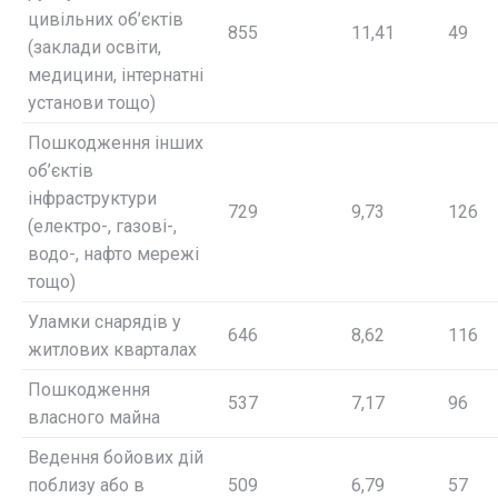
цивільних об’єктів
855
11,41
49
(заклади освіти,
медицини, інтернатні
установи тощо)
Пошкодження інших
об’єктів
інфраструктури
729
9,73
126
(електро-, газові-,
водо-, нафто мережі
тощо)
Уламки снарядів у
646
8,62
116
житлових кварталах
Пошкодження
537
7,17
96
власного майна
Ведення бойових дій
поблизу або в
509
6,79
57