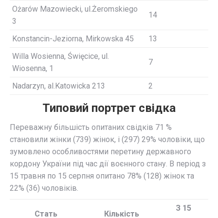
Ożarów Mazowiecki, ul.Żeromskiego
14
3
Konstancin-Jeziorna, Mirkowska 45
13
Willa Wosienna, Święcice, ul.
7
Wiosenna, 1
Nadarzyn, al.Katowicka 213
2
Типовий портрет свідка
Переважну більшість опитаних свідків 71 %
становили жінки (739) жінок, і (297) 29% чоловіки, що
зумовлено особливостями перетину державного
кордону України під час дії воєнного стану. В період з
15 травня по 15 серпня опитано 78% (128) жінок та
22% (36) чоловіків.
З 15
Cтать
Кількість