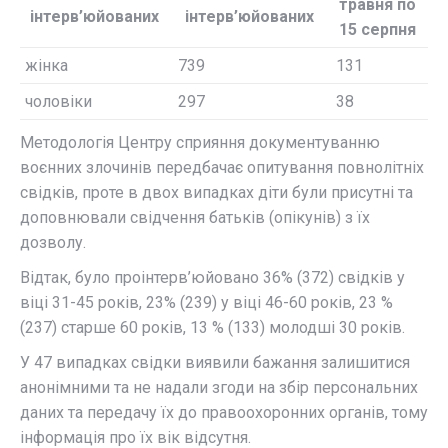
травня по
інтерв’юйованих
інтерв’юйованих
15 серпня
жінка
739
131
чоловіки
297
38
Методологія Центру сприяння документуванню
воєнних злочинів передбачає опитування повнолітніх
свідків, проте в двох випадках діти були присутні та
доповнювали свідчення батьків (опікунів) з їх
дозволу.
Відтак, було проінтерв’юйовано 36% (372) свідків у
віці 31-45 років, 23% (239) у віці 46-60 років, 23 %
(237) старше 60 років, 13 % (133) молодші 30 років.
У 47 випадках свідки виявили бажання залишитися
анонімними та не надали згоди на збір персональних
даних та передачу їх до правоохоронних органів, тому
інформація про їх вік відсутня.