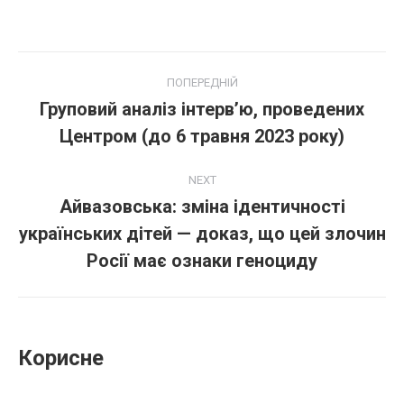
Post
ПОПЕРЕДНІЙ
navigation
Груповий аналіз інтерв’ю, проведених
Попередній
Центром (до 6 травня 2023 року)
пост:
NEXT
Айвазовська: зміна ідентичності
українських дітей — доказ, що цей злочин
Next
post:
Росії має ознаки геноциду
Корисне