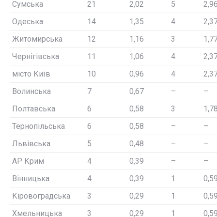
Сумська
21
2,02
5
2,9
Одеська
14
1,35
4
2,3
Житомирська
12
1,16
3
1,7
Чернігівська
11
1,06
4
2,3
місто Київ
10
0,96
4
2,3
Волинська
7
0,67
–
–
Полтавська
6
0,58
3
1,7
Тернопільська
6
0,58
–
–
Львівська
5
0,48
–
–
АР Крим
4
0,39
–
–
Вінницька
4
0,39
1
0,5
Кіровоградська
3
0,29
1
0,5
Хмельницька
3
0,29
1
0,5