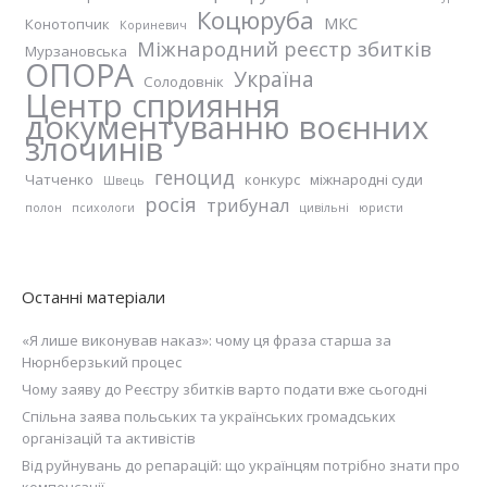
Коцюруба
МКС
Конотопчик
Кориневич
Міжнародний реєстр збитків
Мурзановська
ОПОРА
Україна
Солодовнік
Центр сприяння
документуванню воєнних
злочинів
геноцид
Чатченко
конкурс
міжнародні суди
Швець
росія
трибунал
полон
психологи
цивільні
юристи
Останні матеріали
«Я лише виконував наказ»: чому ця фраза старша за
Нюрнберзький процес
Чому заяву до Реєстру збитків варто подати вже сьогодні
Спільна заява польських та українських громадських
організацій та активістів
Від руйнувань до репарацій: що українцям потрібно знати про
компенсації