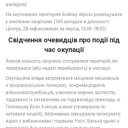
випадків).
На окупованих територіях бойову зброю розміщували
у житлових кварталах (160 випадки в діяльності
Центру, 28 зафіксованих за період 15.05-18.05).
Свідчення очевидців про події під
час окупації
Значна кількість свідчень стоcувалася територій, які
перебували (або надалі перебувають) в окупації.
Окупаційна влада затримувала місцевих мешканців
з проукраїнською позицією, зокрема родичів
військовослужбовців, учасників мирних протестів,
піддавали їх катуванням, не годували(до прикладу, в
Генічеську було 4 місця, в яких утримували та
катували людей). Затриманих змушували записувати
відео з вибаченнями і подякою Росії. Батька однієї з