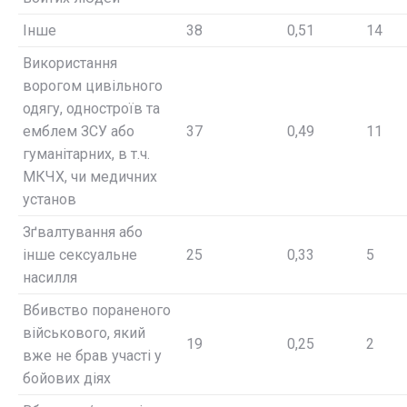
Інше
38
0,51
14
Використання
ворогом цивільного
одягу, одностроїв та
емблем ЗСУ або
37
0,49
11
гуманітарних, в т.ч.
МКЧХ, чи медичних
установ
Зґвалтування або
інше сексуальне
25
0,33
5
насилля
Вбивство пораненого
військового, який
19
0,25
2
вже не брав участі у
бойових діях