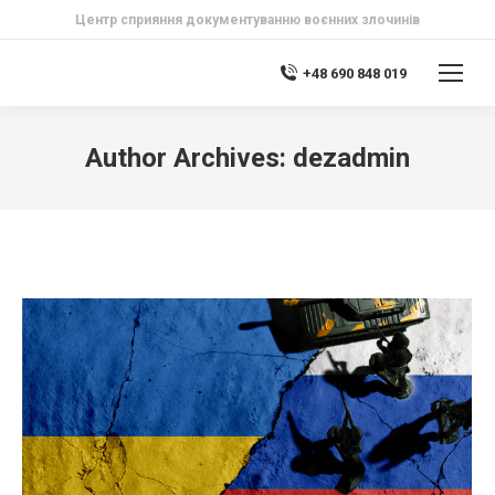
Центр сприяння документуванню воєнних злочинів
+48 690 848 019
Author Archives:
dezadmin