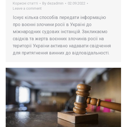
Корисні статті
By
dezadmin
02.09.2022
Leave a comment
Існує кілька способів передати інформацію
про воєнні злочини росії в Україні до
міжнародних судових інстанцій. Закликаємо
свідків та жертв воєнних злочинів росії на
території України активно надавати свідчення
для притягнення винних до відповідальності.