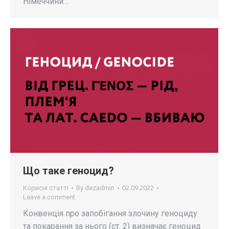
Німеччини…
Що таке геноцид?
Корисні статті
By
dezadmin
02.09.2022
Leave a comment
Конвенція про запобігання злочину геноциду
та покарання за нього (ст. 2) визначає геноцид