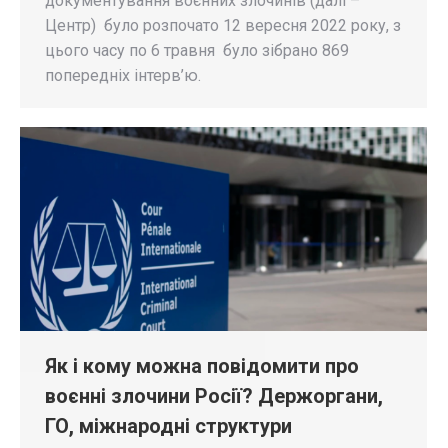
документування воєнних злочинів (далі –
Центр) було розпочато 12 вересня 2022 року, з
цього часу по 6 травня було зібрано 869
попередніх інтерв’ю.
Як і кому можна повідомити про
воєнні злочини Росії? Держоргани,
ГО, міжнародні структури