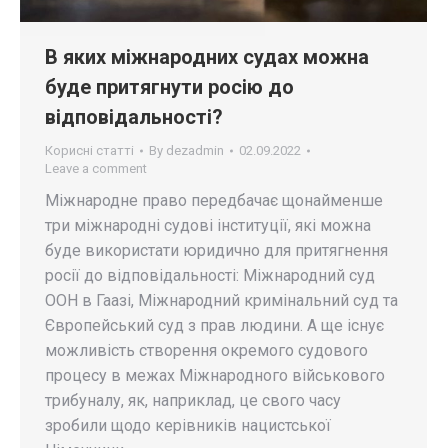
В яких міжнародних судах можна
буде притягнути росію до
відповідальності?
Корисні статті
By
dezadmin
02.09.2022
Leave a comment
Міжнародне право передбачає щонайменше
три міжнародні судові інституції, які можна
буде використати юридично для притягнення
росії до відповідальності: Міжнародний суд
ООН в Гаазі, Міжнародний кримінальний суд та
Європейський суд з прав людини. А ще існує
можливість створення окремого судового
процесу в межах Міжнародного військового
трибуналу, як, наприклад, це свого часу
зробили щодо керівників нацистської