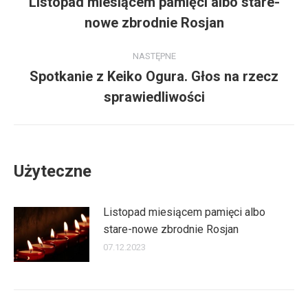
wpisów
Listopad miesiącem pamięci albo stare-
Poprzedni
nowe zbrodnie Rosjan
wpis:
NASTĘPNE
Spotkanie z Keiko Ogura. Głos na rzecz
Następny
sprawiedliwości
wpis:
Użyteczne
Listopad miesiącem pamięci albo
stare-nowe zbrodnie Rosjan
07.12.2023