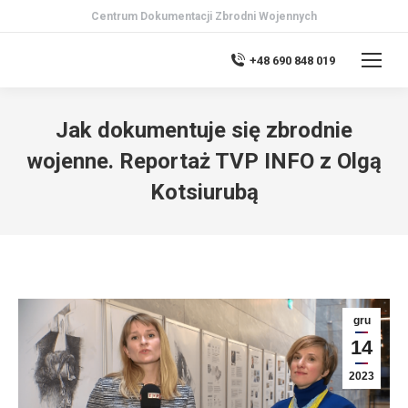
Centrum Dokumentacji Zbrodni Wojennych
+48 690 848 019
Jak dokumentuje się zbrodnie
wojenne. Reportaż TVP INFO z Olgą
Kotsiurubą
gru
14
2023