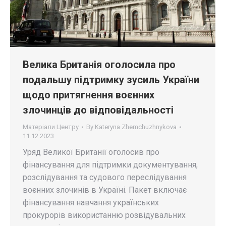
Велика Британія оголосила про
подальшу підтримку зусиль України
щодо притягнення воєнних
злочинців до відповідальності
Матеріали Центру
By
Kateryna Zhemchuzhnykova
11.12.2023
Уряд Великої Британії оголосив про
фінансування для підтримки документування,
розслідування та судового переслідування
воєнних злочинів в Україні. Пакет включає
фінансування навчання українських
прокурорів використанню розвідувальних