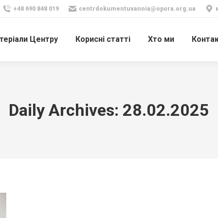
+48 690 848 019
centrdokumentuvannia@opora.org.ua
теріали Центру
Корисні статті
Хто ми
Конта
Daily Archives:
28.02.2025