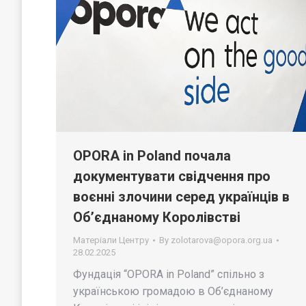
OPORA in Poland почала
документувати свідчення про
воєнні злочини серед українців в
Об’єднаному Королівстві
Матеріали Центру
By
zolotarova@opora.org.ua
28.02.2025
Фундація “OPORA in Poland” спільно з
українською громадою в Об’єднаному