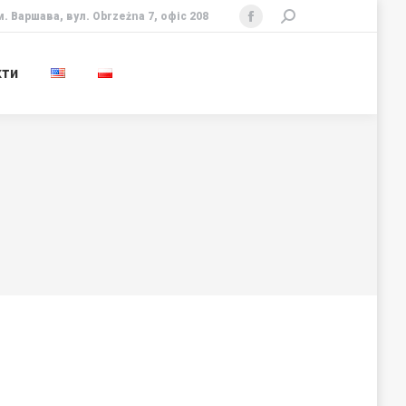
м. Варшава, вул. Obrzeżna 7, офіс 208
Search:
Facebook
page
кти
opens
in
new
window